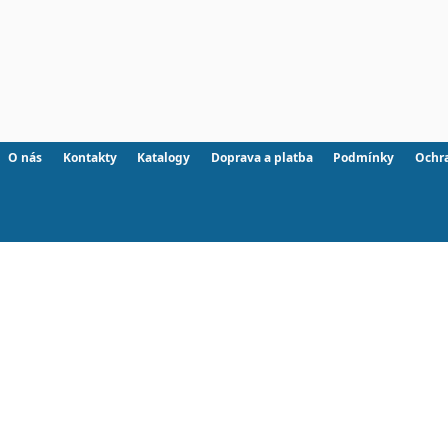
O nás
Kontakty
Katalogy
Doprava a platba
Podmínky
Ochr