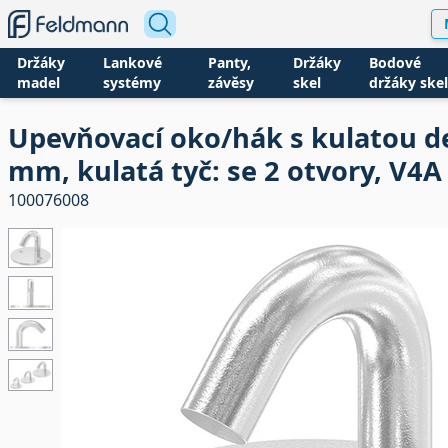
Držáky
Lankové
Panty,
Držáky
Bodové
madel
systémy
závěsy
skel
držáky skel
Upevňovací oko/hák s kulatou d
mm, kulatá tyč: se 2 otvory, V4A
100076008