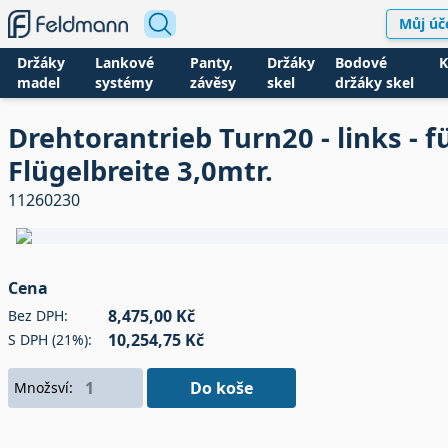
Můj úč
Držáky
Lankové
Panty,
Držáky
Bodové
K
madel
systémy
závěsy
skel
držáky skel
Drehtorantrieb Turn20 - links - f
Flügelbreite 3,0mtr.
11260230
Cena
8,475,00 Kč
Bez DPH:
10,254,75 Kč
S DPH (21%):
Do koše
Množsví: