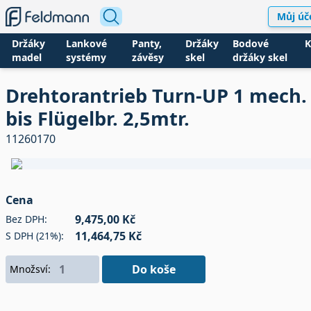
Můj úč
Držáky
Lankové
Panty,
Držáky
Bodové
K
madel
systémy
závěsy
skel
držáky skel
Drehtorantrieb Turn-UP 1 mech. 
bis Flügelbr. 2,5mtr.
11260170
Cena
9,475,00 Kč
Bez DPH:
11,464,75 Kč
S DPH (21%):
Do koše
Množsví: