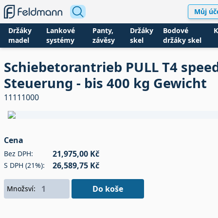
Můj úč
Držáky
Lankové
Panty,
Držáky
Bodové
K
madel
systémy
závěsy
skel
držáky skel
Schiebetorantrieb PULL T4 speed 
Steuerung - bis 400 kg Gewicht
11111000
Cena
21,975,00 Kč
Bez DPH:
26,589,75 Kč
S DPH (21%):
Do koše
Množsví: