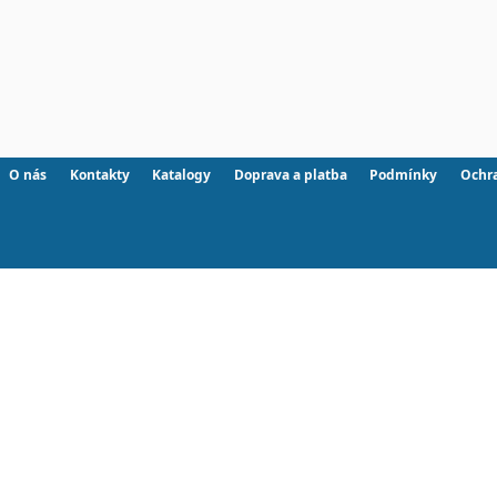
O nás
Kontakty
Katalogy
Doprava a platba
Podmínky
Ochr