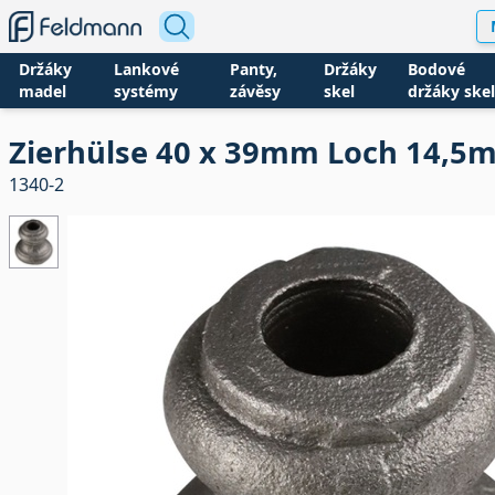
Držáky
Lankové
Panty,
Držáky
Bodové
madel
systémy
závěsy
skel
držáky skel
Zierhülse 40 x 39mm Loch 14,5
1340-2