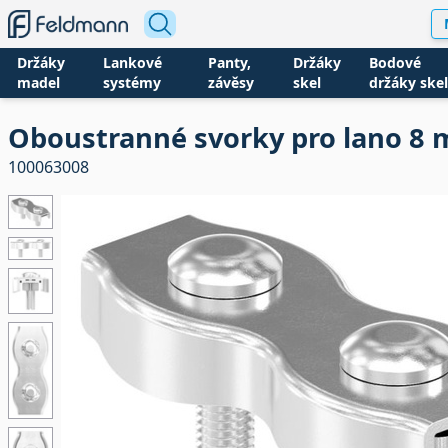
Držáky
Lankové
Panty,
Držáky
Bodové
madel
systémy
závěsy
skel
držáky skel
Oboustranné svorky pro lano 8
100063008