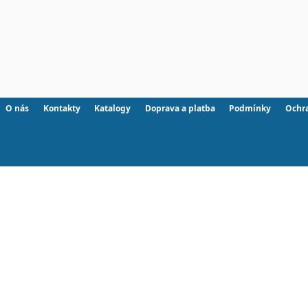
O nás
Kontakty
Katalogy
Doprava a platba
Podmínky
Ochr