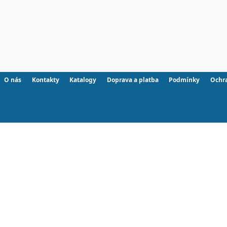
O nás
Kontakty
Katalogy
Doprava a platba
Podmínky
Ochr