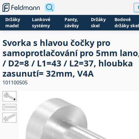
Držáky
Lankové
Panty,
Držáky
Bodové
madel
systémy
závěsy
skel
držáky skel
Svorka s hlavou čočky pro
samoprotlačování pro 5mm lano
/ D2=8 / L1=43 / L2=37, hloubka
zasunutí= 32mm, V4A
101100505