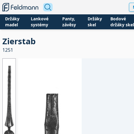
Držáky
Lankové
Panty,
Držáky
Bodové
madel
systémy
závěsy
skel
držáky skel
Zierstab
1251