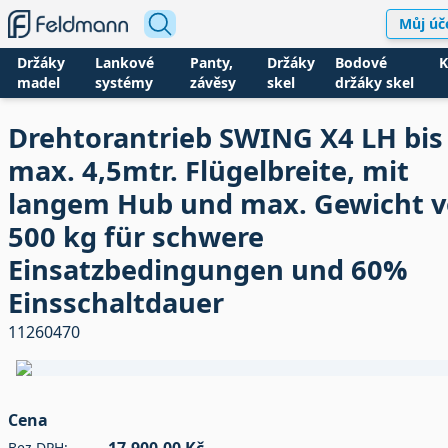
Můj úč
Držáky
Lankové
Panty,
Držáky
Bodové
K
madel
systémy
závěsy
skel
držáky skel
Drehtorantrieb SWING X4 LH bis
max. 4,5mtr. Flügelbreite, mit
langem Hub und max. Gewicht 
500 kg für schwere
Einsatzbedingungen und 60%
Einsschaltdauer
11260470
Cena
Bez DPH: