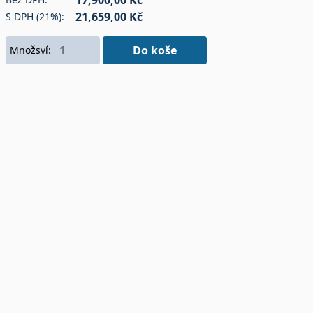
17,900,00 Kč
21,659,00 Kč
S DPH (21%):
Do koše
Množsví: