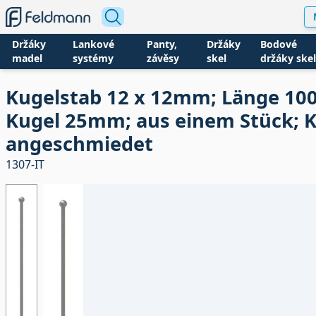
Držáky
Lankové
Panty,
Držáky
Bodové
madel
systémy
závěsy
skel
držáky skel
Kugelstab 12 x 12mm; Länge 1
Kugel 25mm; aus einem Stück; 
angeschmiedet
1307-IT