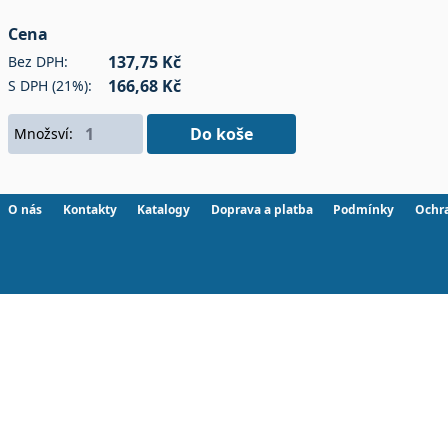
Cena
137,75 Kč
Bez DPH:
166,68 Kč
S DPH (21%):
Do koše
Množsví:
O nás
Kontakty
Katalogy
Doprava a platba
Podmínky
Ochr