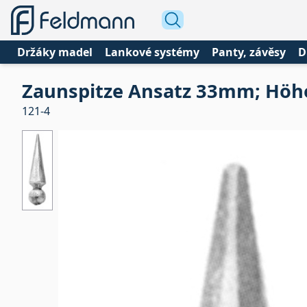
Držáky madel
Lankové systémy
Panty, závěsy
D
Zaunspitze Ansatz 33mm; Hö
121-4