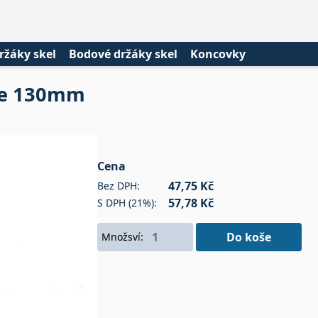
ržáky skel
Bodové držáky skel
Koncovky
he 130mm
Cena
47,75 Kč
Bez DPH:
57,78 Kč
S DPH (21%):
Do koše
Množsví: