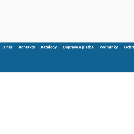
O nás
Kontakty
Katalogy
Doprava a platba
Podmínky
Ochr