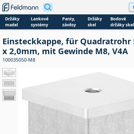
Držáky
Lankové
Panty,
Držáky
Bodové
madel
systémy
závěsy
skel
držáky skel
Einsteckkappe, für Quadratrohr 
x 2,0mm, mit Gewinde M8, V4A
100035050-M8