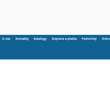
O nás
Kontakty
Katalogy
Doprava a platba
Podmínky
Ochr