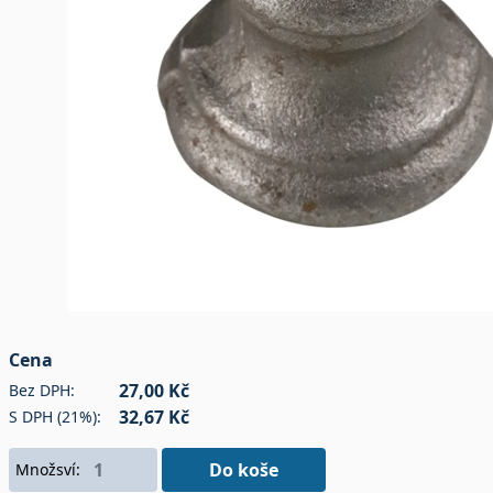
Cena
27,00 Kč
Bez DPH:
32,67 Kč
S DPH (21%):
Do koše
Množsví: