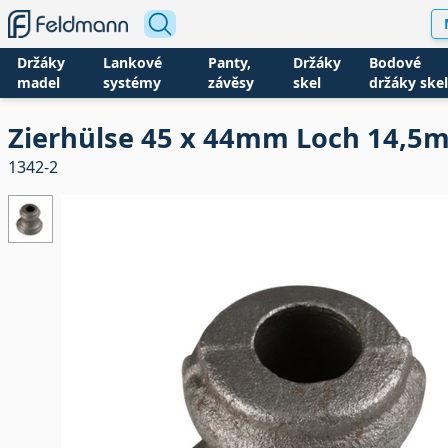
Držáky
Lankové
Panty,
Držáky
Bodové
madel
systémy
závěsy
skel
držáky skel
Zierhülse 45 x 44mm Loch 14,5
1342-2