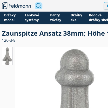
Držáky
Lankové
Panty,
Držáky
Bodové
madel
systémy
závěsy
skel
držáky skel
Zaunspitze Ansatz 38mm; Höh
126-B-8