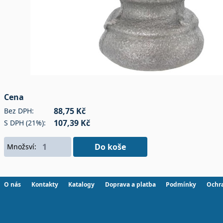
Cena
88,75 Kč
Bez DPH:
107,39 Kč
S DPH (21%):
Do koše
Množsví:
O nás
Kontakty
Katalogy
Doprava a platba
Podmínky
Ochr