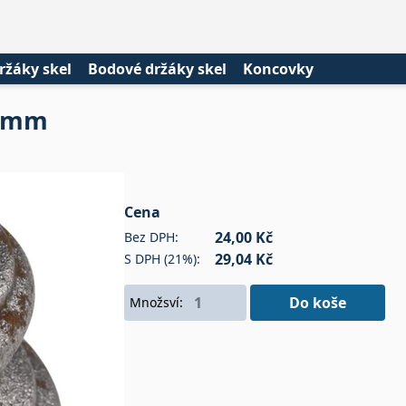
ržáky skel
Bodové držáky skel
Koncovky
,5mm
Cena
24,00 Kč
Bez DPH:
29,04 Kč
S DPH (21%):
Do koše
Množsví: