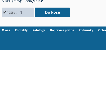
886,93 Kč
S DPH (21%):
Do koše
Množsví:
O nás
Kontakty
Katalogy
Doprava a platba
Podmínky
Ochr