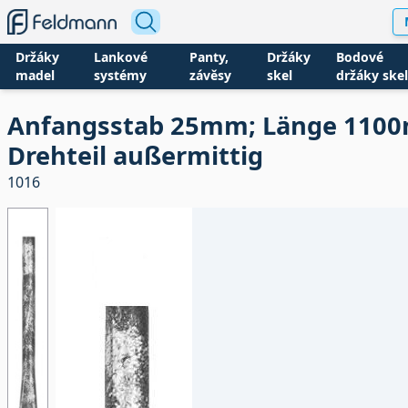
Držáky
Lankové
Panty,
Držáky
Bodové
madel
systémy
závěsy
skel
držáky skel
Anfangsstab 25mm; Länge 1100
Drehteil außermittig
1016