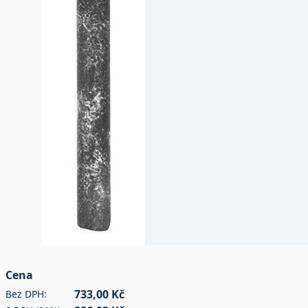
Cena
733,00 Kč
Bez DPH: