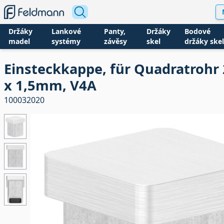
Držáky
Lankové
Panty,
Držáky
Bodové
madel
systémy
závěsy
skel
držáky skel
Einsteckkappe, für Quadratrohr 
x 1,5mm, V4A
100032020