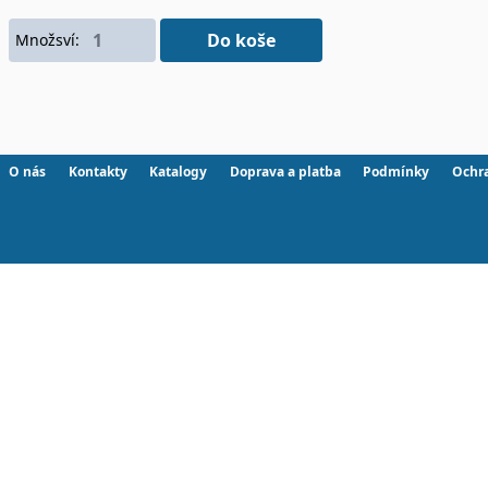
Do koše
Množsví:
O nás
Kontakty
Katalogy
Doprava a platba
Podmínky
Ochr