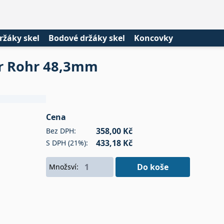
ržáky skel
Bodové držáky skel
Koncovky
für Rohr 48,3mm
Cena
358,00 Kč
Bez DPH:
433,18 Kč
S DPH (21%):
Do koše
Množsví: