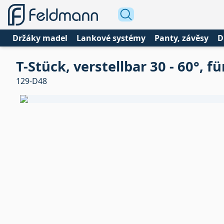
Držáky madel
Lankové systémy
Panty, závěsy
D
T-Stück, verstellbar 30 - 60°, 
129-D48