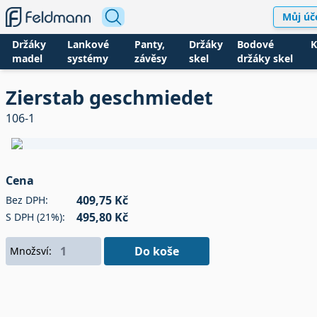
Můj úč
Držáky
Lankové
Panty,
Držáky
Bodové
K
madel
systémy
závěsy
skel
držáky skel
Zierstab geschmiedet
106-1
Cena
409,75 Kč
Bez DPH:
495,80 Kč
S DPH (21%):
Do koše
Množsví: