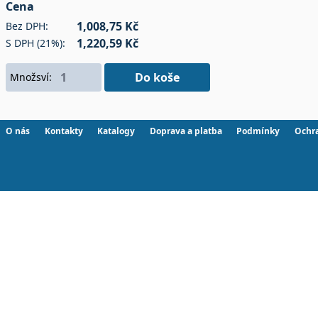
Cena
1,008,75 Kč
Bez DPH:
1,220,59 Kč
S DPH (21%):
Do koše
Množsví:
O nás
Kontakty
Katalogy
Doprava a platba
Podmínky
Ochr