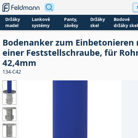
Držáky
Lankové
Panty,
Držáky
Bodové
madel
systémy
závěsy
skel
držáky skel
Bodenanker zum Einbetonieren 
einer Feststellschraube, für Roh
42,4mm
134-C42