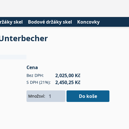
ržáky skel
Bodové držáky skel
Koncovky
 Unterbecher
Cena
2,025,00 Kč
Bez DPH:
2,450,25 Kč
S DPH (21%):
Do koše
Množsví: