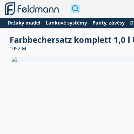
Držáky madel
Lankové systémy
Panty, závěsy
D
Farbbechersatz komplett 1,0 l
1052-M