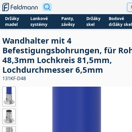
Držáky
Lankové
Panty,
Držáky
Bodové
madel
systémy
závěsy
skel
držáky skel
Wandhalter mit 4
Befestigungsbohrungen, für Ro
48,3mm Lochkreis 81,5mm,
Lochdurchmesser 6,5mm
131KF-D48