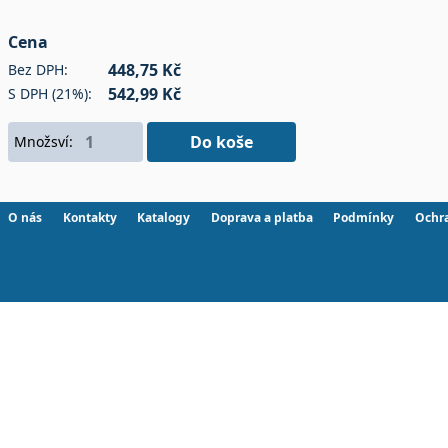
Cena
448,75 Kč
Bez DPH:
542,99 Kč
S DPH (21%):
Do koše
Množsví:
O nás
Kontakty
Katalogy
Doprava a platba
Podmínky
Ochr