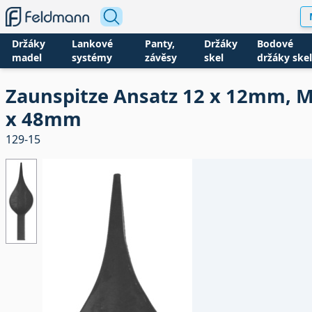
Držáky
Lankové
Panty,
Držáky
Bodové
madel
systémy
závěsy
skel
držáky skel
Zaunspitze Ansatz 12 x 12mm, 
x 48mm
129-15