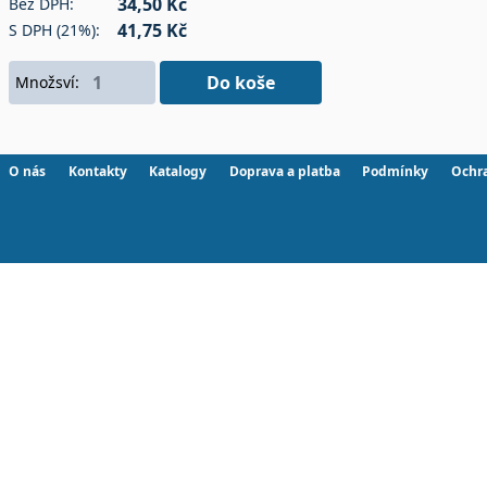
34,50 Kč
Bez DPH:
41,75 Kč
S DPH (21%):
Do koše
Množsví:
O nás
Kontakty
Katalogy
Doprava a platba
Podmínky
Ochr