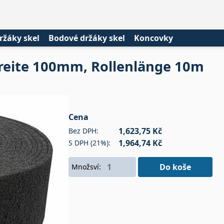
ržáky skel
Bodové držáky skel
Koncovky
Breite 100mm, Rollenlänge 10m
Cena
1,623,75 Kč
Bez DPH:
1,964,74 Kč
S DPH (21%):
Do koše
Množsví: