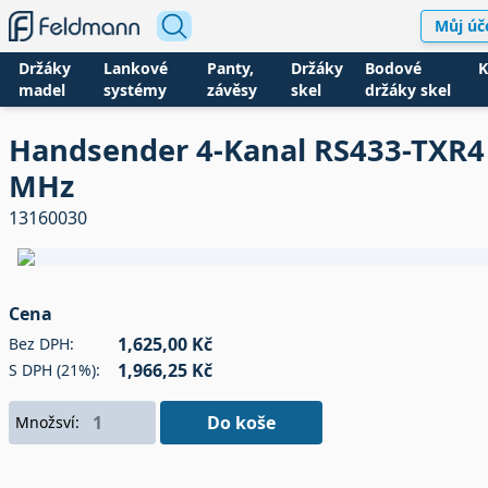
Můj úč
Držáky
Lankové
Panty,
Držáky
Bodové
K
madel
systémy
závěsy
skel
držáky skel
Handsender 4-Kanal RS433-TXR4
MHz
13160030
Cena
1,625,00 Kč
Bez DPH:
1,966,25 Kč
S DPH (21%):
Do koše
Množsví: