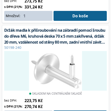
273,75 Kč
bez DPH:
331,24 Kč
s DPH (21)%:
Do koše
Množsví:
Držák madla k přišroubování na zábradlí pomocí šroubu
do dřeva M6, kruhová deska 70 x 5 mm zakřivená, držák
20 mm, vzdálenost od stěny 80 mm, zadní vnitřní závit
50198-240
M8 včetně závěsného šroubu M8 x 80, V2A
SKLADEM NA CENTRÁLNÍM SKLADĚ
223,75 Kč
bez DPH:
270,74 Kč
s DPH (21)%: