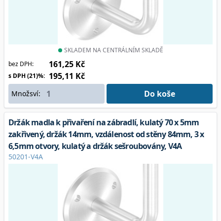
SKLADEM NA CENTRÁLNÍM SKLADĚ
161,25 Kč
bez DPH:
195,11 Kč
s DPH (21)%:
Do koše
Množsví:
Držák madla k přivaření na zábradlí, kulatý 70 x 5mm
zakřivený, držák 14mm, vzdálenost od stěny 84mm, 3 x
6,5mm otvory, kulatý a držák sešroubovány, V4A
50201-V4A