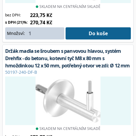
SKLADEM NA CENTRÁLNÍM SKLADĚ
223,75 Kč
bez DPH:
270,74 Kč
s DPH (21)%:
Do koše
Množsví:
Držák madla se šroubem s panvovou hlavou, systém
Drehfix - do betonu, kotevní tyč M8 x 80 mm s
hmoždinkou 12 x 50 mm, potřebný otvor ve zdi: Ø 12 mm
50197-240-DF-B
SKLADEM NA CENTRÁLNÍM SKLADĚ