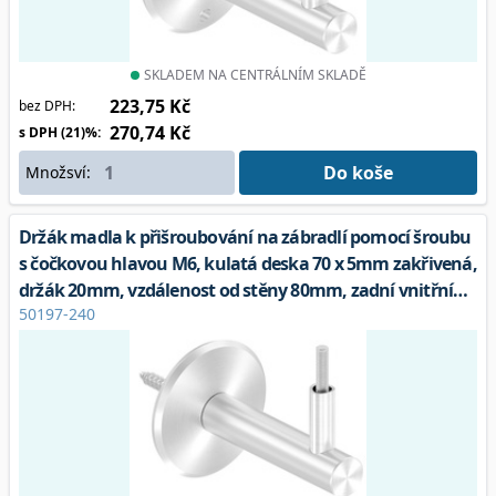
SKLADEM NA CENTRÁLNÍM SKLADĚ
223,75 Kč
bez DPH:
270,74 Kč
s DPH (21)%:
Do koše
Množsví:
Držák madla k přišroubování na zábradlí pomocí šroubu
s čočkovou hlavou M6, kulatá deska 70 x 5mm zakřivená,
držák 20mm, vzdálenost od stěny 80mm, zadní vnitřní
50197-240
závit M8 včetně závěsného šroubu M8 x 80, V2A