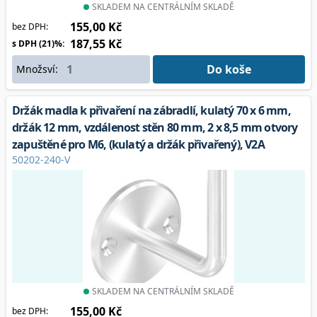
SKLADEM NA CENTRÁLNÍM SKLADĚ
155,00 Kč
bez DPH:
187,55 Kč
s DPH (21)%:
Do koše
Množsví:
Držák madla k přivaření na zábradlí, kulatý 70 x 6 mm,
držák 12 mm, vzdálenost stěn 80 mm, 2 x 8,5 mm otvory
zapuštěné pro M6, (kulatý a držák přivařený), V2A
50202-240-V
SKLADEM NA CENTRÁLNÍM SKLADĚ
155,00 Kč
bez DPH: