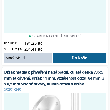
SKLADEM NA CENTRÁLNÍM SKLADĚ
191,25 Kč
bez DPH:
231,41 Kč
s DPH (21)%:
Do koše
Množsví:
Držák madla k přivaření na zábradlí, kulatá deska 70 x 5
mm zakřivená, držák 14 mm, vzdálenost od zdi 84 mm, 3
x 6,5 mm vrtané otvory, kulatá deska a držák
50201-240
sešroubovány, V2A