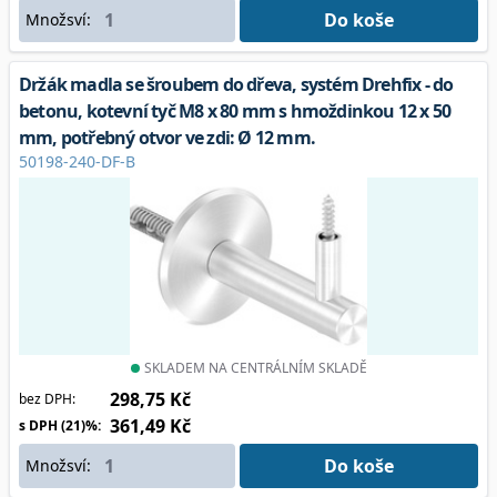
Do koše
Množsví:
Držák madla se šroubem do dřeva, systém Drehfix - do
betonu, kotevní tyč M8 x 80 mm s hmoždinkou 12 x 50
mm, potřebný otvor ve zdi: Ø 12 mm.
50198-240-DF-B
SKLADEM NA CENTRÁLNÍM SKLADĚ
298,75 Kč
bez DPH:
361,49 Kč
s DPH (21)%:
Do koše
Množsví: