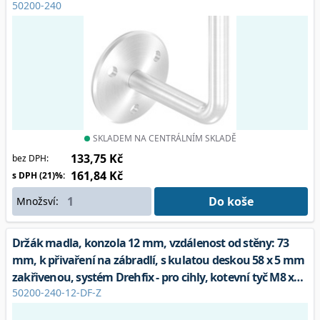
50200-240
sešroubovány, V2A
SKLADEM NA CENTRÁLNÍM SKLADĚ
133,75 Kč
bez DPH:
161,84 Kč
s DPH (21)%:
Do koše
Množsví:
Držák madla, konzola 12 mm, vzdálenost od stěny: 73
mm, k přivaření na zábradlí, s kulatou deskou 58 x 5 mm
zakřivenou, systém Drehfix - pro cihly, kotevní tyč M8 x
50200-240-12-DF-Z
120 mm s hmoždinkou 12 x 100 mm, potřebný otvor ve
stěně: Ø 12 mm.