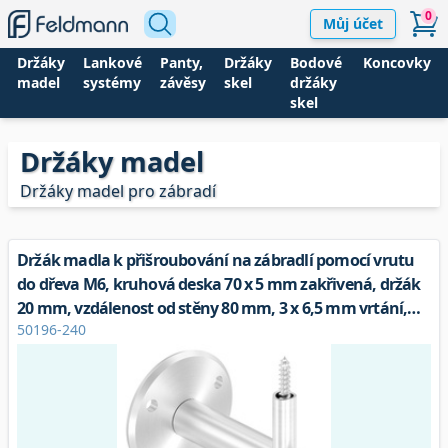
0
Můj účet
Držáky
Lankové
Panty,
Držáky
Bodové
Koncovky
madel
systémy
závěsy
skel
držáky
skel
Držáky madel
Držáky madel pro zábradí
Držák madla k přišroubování na zábradlí pomocí vrutu
do dřeva M6, kruhová deska 70 x 5 mm zakřivená, držák
20 mm, vzdálenost od stěny 80 mm, 3 x 6,5 mm vrtání,
50196-240
kruhová deska a držák přišroubovány, V2A