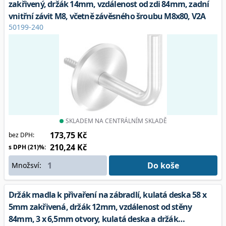
zakřivený, držák 14mm, vzdálenost od zdi 84mm, zadní
vnitřní závit M8, včetně závěsného šroubu M8x80, V2A
50199-240
SKLADEM NA CENTRÁLNÍM SKLADĚ
173,75 Kč
bez DPH:
210,24 Kč
s DPH (21)%:
Do koše
Množsví:
Držák madla k přivaření na zábradlí, kulatá deska 58 x
5mm zakřivená, držák 12mm, vzdálenost od stěny
84mm, 3 x 6,5mm otvory, kulatá deska a držák