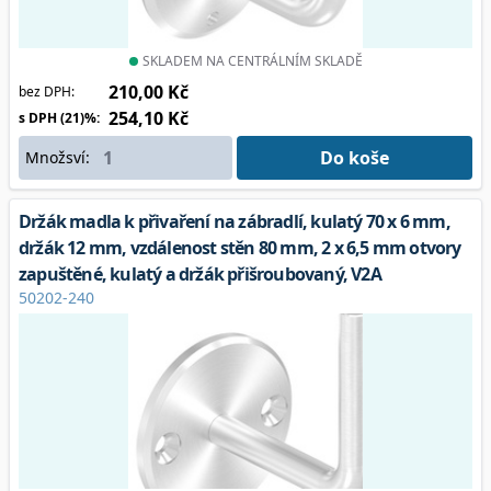
SKLADEM NA CENTRÁLNÍM SKLADĚ
210,00 Kč
bez DPH:
254,10 Kč
s DPH (21)%:
Do koše
Množsví:
Držák madla k přivaření na zábradlí, kulatý 70 x 6 mm,
držák 12 mm, vzdálenost stěn 80 mm, 2 x 6,5 mm otvory
zapuštěné, kulatý a držák přišroubovaný, V2A
50202-240