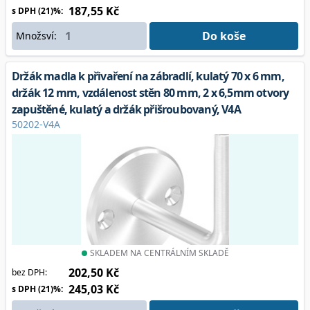
187,55 Kč
s DPH (21)%:
Do koše
Množsví:
Držák madla k přivaření na zábradlí, kulatý 70 x 6 mm,
držák 12 mm, vzdálenost stěn 80 mm, 2 x 6,5mm otvory
zapuštěné, kulatý a držák přišroubovaný, V4A
50202-V4A
SKLADEM NA CENTRÁLNÍM SKLADĚ
202,50 Kč
bez DPH:
245,03 Kč
s DPH (21)%: