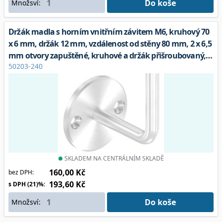
Do koše
Množsví:
Držák madla s horním vnitřním závitem M6, kruhový 70
x 6 mm, držák 12 mm, vzdálenost od stěny 80 mm, 2 x 6,5
mm otvory zapuštěné, kruhové a držák přišroubovaný,
50203-240
V2A
SKLADEM NA CENTRÁLNÍM SKLADĚ
160,00 Kč
bez DPH:
193,60 Kč
s DPH (21)%:
Do koše
Množsví: