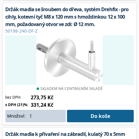
Držák madla se šroubem do dřeva, systém Drehfix - pro
cihly, kotevní tyč M8 x 120 mm s hmoždinkou 12 x 100
mm, požadovaný otvor ve zdi: Ø 12 mm.
50198-240-DF-Z
SKLADEM NA CENTRÁLNÍM SKLADĚ
273,75 Kč
bez DPH:
331,24 Kč
s DPH (21)%:
Do koše
Množsví:
Držák madla k přivaření na zábradlí, kulatý 70 x 5mm