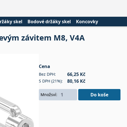
ržáky skel
Bodové držáky skel
Koncovky
levým závitem M8, V4A
Cena
66,25 Kč
Bez DPH:
80,16 Kč
S DPH (21%):
Do koše
Množsví: