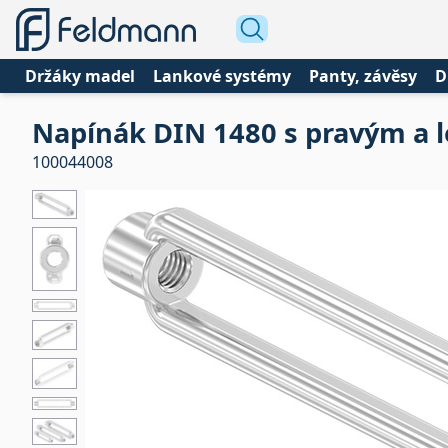
Držáky madel
Lankové systémy
Panty, závěsy
D
Napínák DIN 1480 s pravým a 
100044008