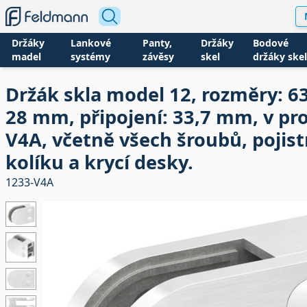
Držáky
Lankové
Panty,
Držáky
Bodové
madel
systémy
závěsy
skel
držáky skel
Držák skla model 12, rozměry: 63
28 mm, připojení: 33,7 mm, v pr
V4A, včetně všech šroubů, pojis
kolíku a krycí desky.
1233-V4A