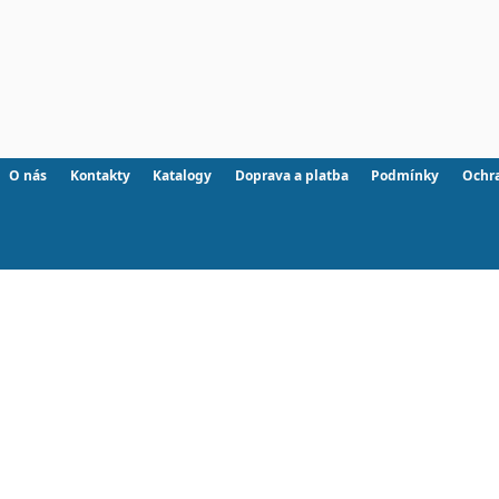
O nás
Kontakty
Katalogy
Doprava a platba
Podmínky
Ochr