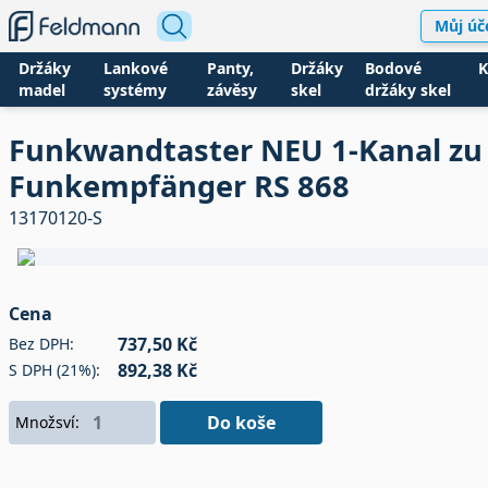
Můj úč
Držáky
Lankové
Panty,
Držáky
Bodové
K
madel
systémy
závěsy
skel
držáky skel
Funkwandtaster NEU 1-Kanal zu
Funkempfänger RS 868
13170120-S
Cena
737,50 Kč
Bez DPH:
892,38 Kč
S DPH (21%):
Do koše
Množsví: