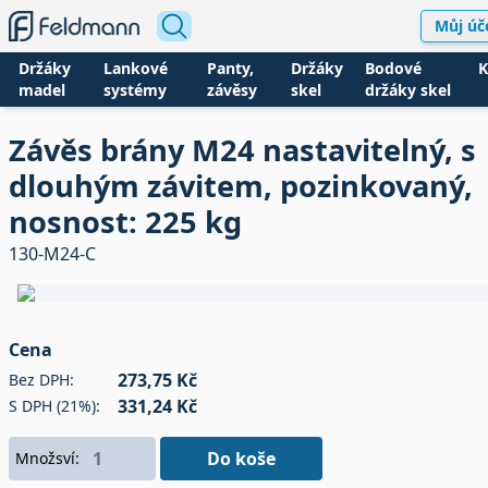
Můj úč
Držáky
Lankové
Panty,
Držáky
Bodové
K
madel
systémy
závěsy
skel
držáky skel
Závěs brány M24 nastavitelný, s
dlouhým závitem, pozinkovaný,
nosnost: 225 kg
130-M24-C
Cena
273,75 Kč
Bez DPH:
331,24 Kč
S DPH (21%):
Do koše
Množsví: