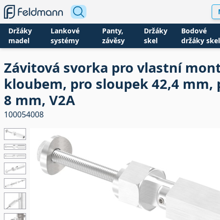
Držáky
Lankové
Panty,
Držáky
Bodové
madel
systémy
závěsy
skel
držáky skel
Závitová svorka pro vlastní mont
kloubem, pro sloupek 42,4 mm, 
8 mm, V2A
100054008