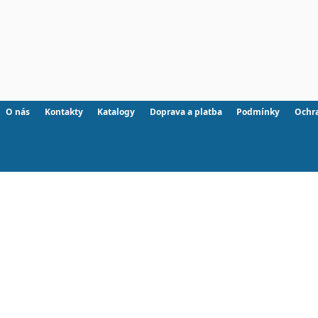
O nás
Kontakty
Katalogy
Doprava a platba
Podmínky
Ochr