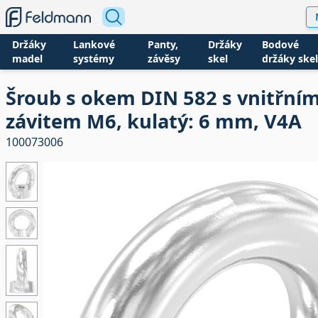
Držáky
Lankové
Panty,
Držáky
Bodové
madel
systémy
závěsy
skel
držáky skel
Šroub s okem DIN 582 s vnitřní
závitem M6, kulatý: 6 mm, V4A
100073006