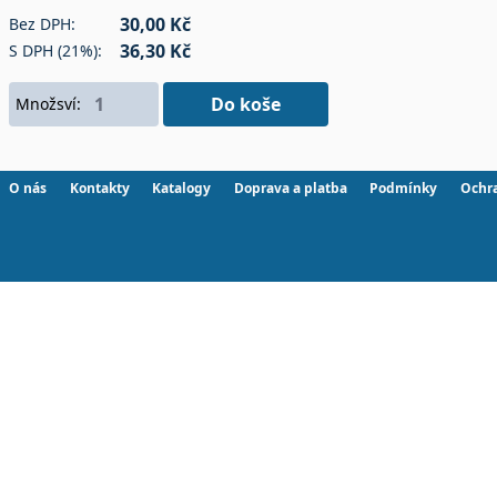
30,00 Kč
Bez DPH:
36,30 Kč
S DPH (21%):
Do koše
Množsví:
O nás
Kontakty
Katalogy
Doprava a platba
Podmínky
Ochr