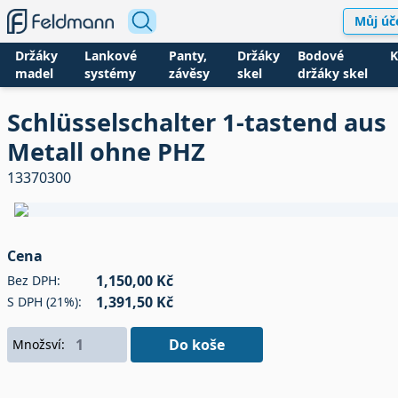
Můj úč
Držáky
Lankové
Panty,
Držáky
Bodové
K
madel
systémy
závěsy
skel
držáky skel
Schlüsselschalter 1-tastend aus
Metall ohne PHZ
13370300
Cena
1,150,00 Kč
Bez DPH:
1,391,50 Kč
S DPH (21%):
Do koše
Množsví: