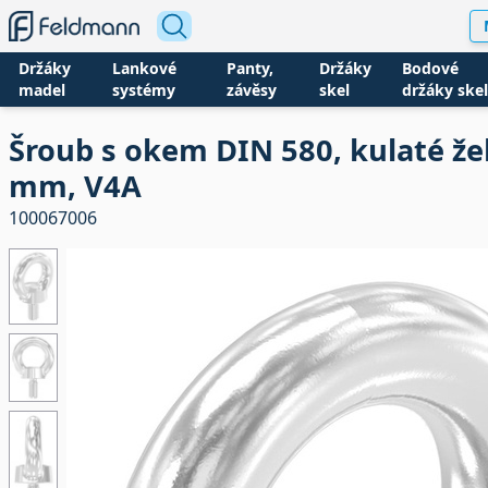
Držáky
Lankové
Panty,
Držáky
Bodové
madel
systémy
závěsy
skel
držáky skel
Šroub s okem DIN 580, kulaté žel
mm, V4A
100067006