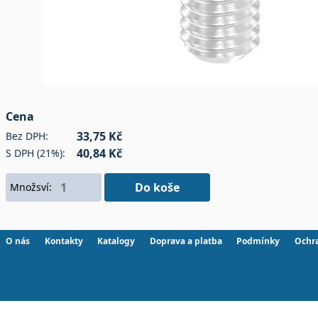
Cena
33,75 Kč
Bez DPH:
40,84 Kč
S DPH (21%):
Do koše
Množsví:
O nás
Kontakty
Katalogy
Doprava a platba
Podmínky
Ochr