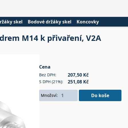
ržáky skel
Bodové držáky skel
Koncovky
drem M14 k přivaření, V2A
Cena
207,50 Kč
Bez DPH:
251,08 Kč
S DPH (21%):
Do koše
Množsví: