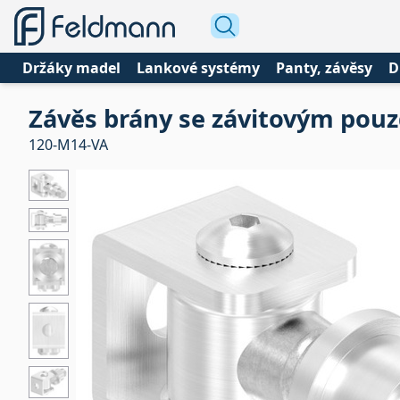
Držáky madel
Lankové systémy
Panty, závěsy
D
Závěs brány se závitovým pouz
120-M14-VA