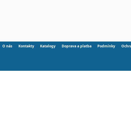
O nás
Kontakty
Katalogy
Doprava a platba
Podmínky
Ochr