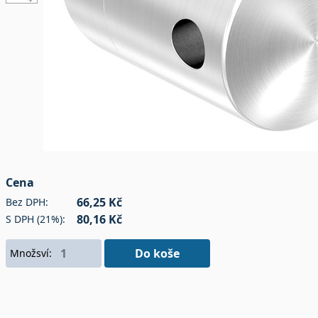
Cena
66,25 Kč
Bez DPH:
80,16 Kč
S DPH (21%):
Do koše
Množsví: