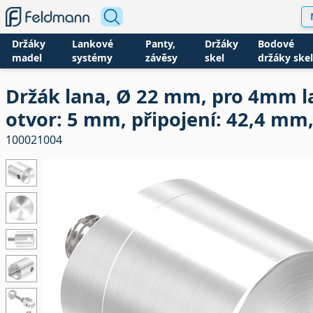
Držáky
Lankové
Panty,
Držáky
Bodové
madel
systémy
závěsy
skel
držáky skel
Držák lana, Ø 22 mm, pro 4mm l
otvor: 5 mm, připojení: 42,4 mm
100021004