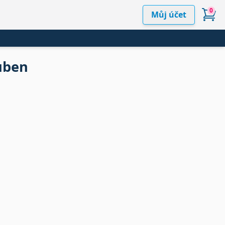
0
Můj účet
uben