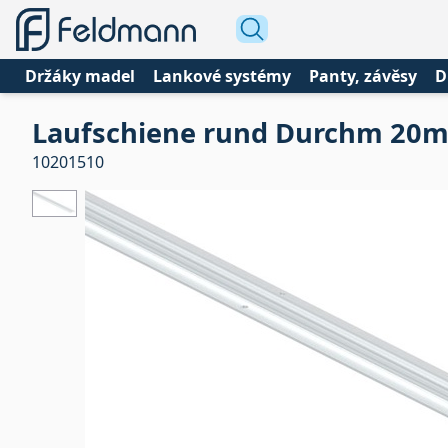
Držáky madel
Lankové systémy
Panty, závěsy
D
Laufschiene rund Durchm 20
10201510