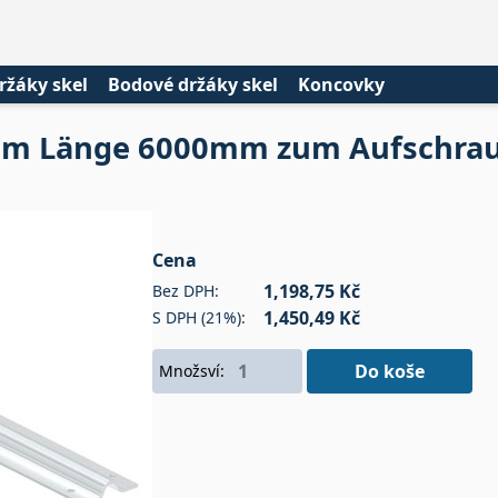
ržáky skel
Bodové držáky skel
Koncovky
mm Länge 6000mm zum Aufschra
Cena
1,198,75 Kč
Bez DPH:
1,450,49 Kč
S DPH (21%):
Do koše
Množsví: