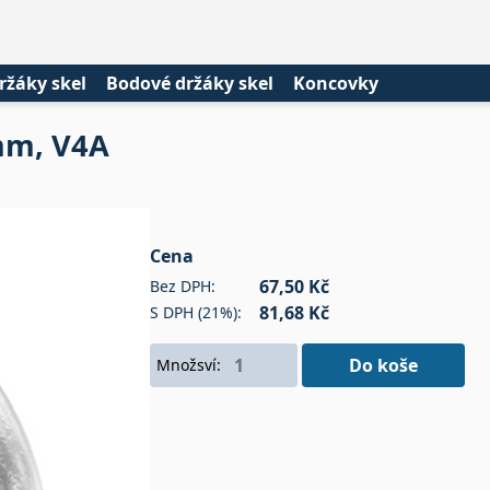
ržáky skel
Bodové držáky skel
Koncovky
mm, V4A
Cena
67,50 Kč
Bez DPH:
81,68 Kč
S DPH (21%):
Do koše
Množsví: