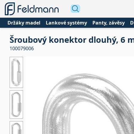
Držáky madel
Lankové systémy
Panty, závěsy
D
Šroubový konektor dlouhý, 6 
100079006