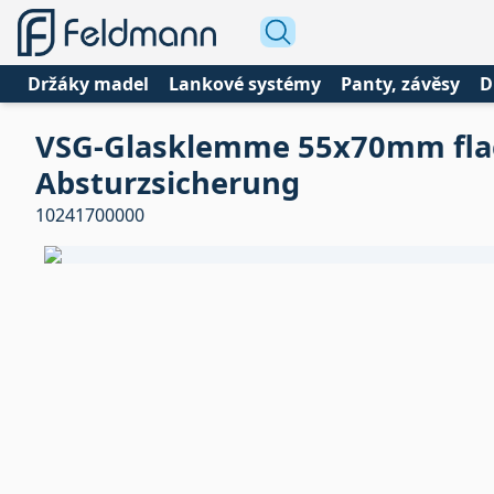
Držáky madel
Lankové systémy
Panty, závěsy
D
VSG-Glasklemme 55x70mm flach
Absturzsicherung
10241700000