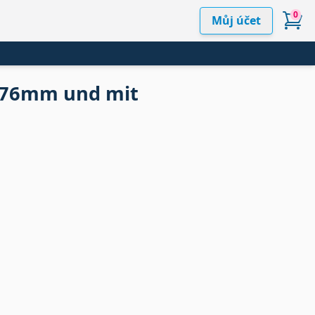
0
Můj účet
6,76mm und mit