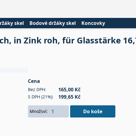
ržáky skel
Bodové držáky skel
Koncovky
, in Zink roh, für Glasstärke 1
Cena
165,00 Kč
Bez DPH:
199,65 Kč
S DPH (21%):
Do koše
Množsví: