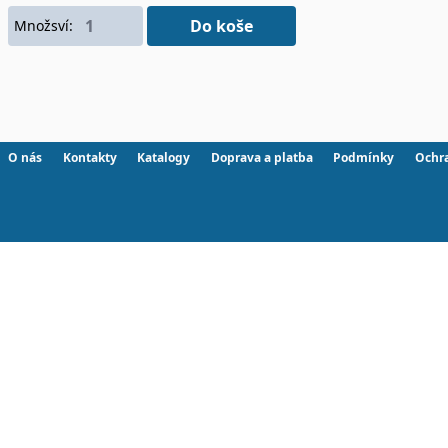
Do koše
Množsví:
O nás
Kontakty
Katalogy
Doprava a platba
Podmínky
Ochr