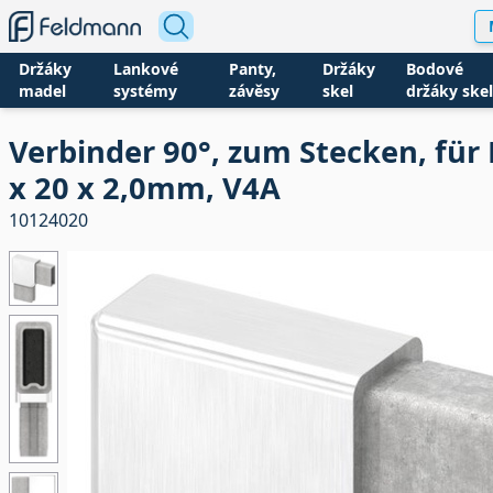
Držáky
Lankové
Panty,
Držáky
Bodové
madel
systémy
závěsy
skel
držáky skel
Verbinder 90°, zum Stecken, für
x 20 x 2,0mm, V4A
10124020