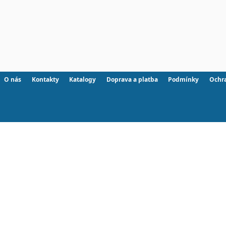
O nás
Kontakty
Katalogy
Doprava a platba
Podmínky
Ochr