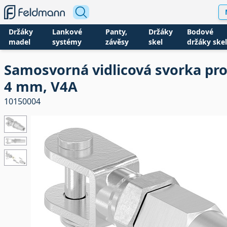
Držáky
Lankové
Panty,
Držáky
Bodové
madel
systémy
závěsy
skel
držáky skel
Samosvorná vidlicová svorka pro
4 mm, V4A
10150004