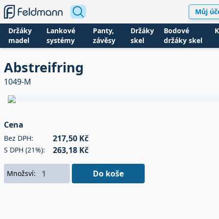
Můj úč
Držáky
Lankové
Panty,
Držáky
Bodové
K
madel
systémy
závěsy
skel
držáky skel
Abstreifring
1049-M
Cena
217,50 Kč
Bez DPH:
263,18 Kč
S DPH (21%):
Do koše
Množsví: