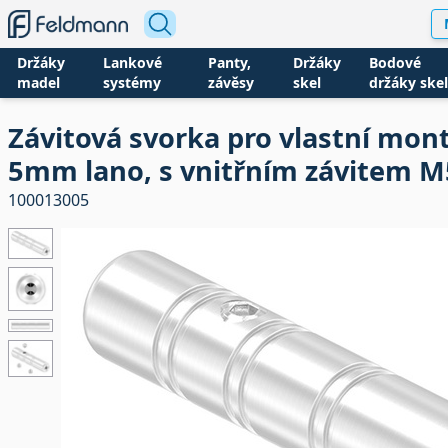
Držáky
Lankové
Panty,
Držáky
Bodové
madel
systémy
závěsy
skel
držáky skel
Závitová svorka pro vlastní mont
5mm lano, s vnitřním závitem M
100013005