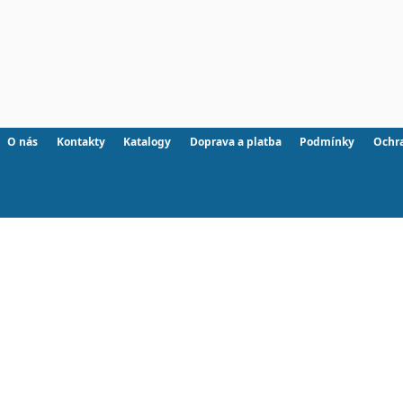
O nás
Kontakty
Katalogy
Doprava a platba
Podmínky
Ochr