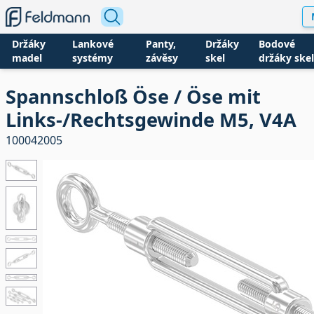
Držáky
Lankové
Panty,
Držáky
Bodové
madel
systémy
závěsy
skel
držáky skel
Spannschloß Öse / Öse mit
Links-/Rechtsgewinde M5, V4A
100042005