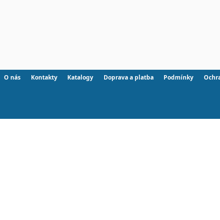
O nás
Kontakty
Katalogy
Doprava a platba
Podmínky
Ochr