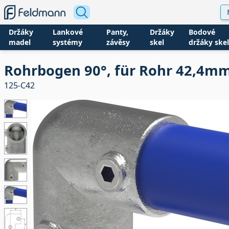
Držáky
Lankové
Panty,
Držáky
Bodové
madel
systémy
závěsy
skel
držáky skel
Rohrbogen 90°, für Rohr 42,4m
125-C42