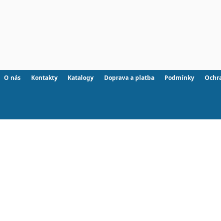
O nás
Kontakty
Katalogy
Doprava a platba
Podmínky
Ochr