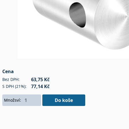
Cena
63,75 Kč
Bez DPH:
77,14 Kč
S DPH (21%):
Do koše
Množsví: