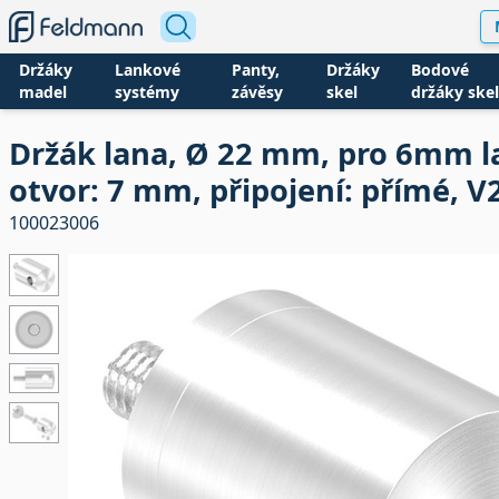
Držáky
Lankové
Panty,
Držáky
Bodové
madel
systémy
závěsy
skel
držáky skel
Držák lana, Ø 22 mm, pro 6mm l
otvor: 7 mm, připojení: přímé, V
100023006