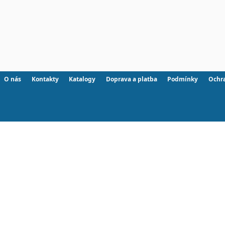
O nás
Kontakty
Katalogy
Doprava a platba
Podmínky
Ochr