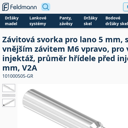
Držáky
Lankové
Panty,
Držáky
Bodové
madel
systémy
závěsy
skel
držáky skel
Závitová svorka pro lano 5 mm, 
vnějším závitem M6 vpravo, pro 
injektáž, průměr hřídele před inj
mm, V2A
101000505-GR