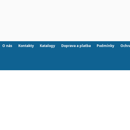
O nás
Kontakty
Katalogy
Doprava a platba
Podmínky
Ochr